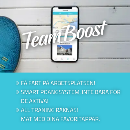
FÅ FART PÅ ARBETSPLATSEN!
SMART POÄNGSYSTEM, INTE BARA FÖR
DE AKTIVA!
ALL TRÄNING RÄKNAS!
MÄT MED DINA FAVORITAPPAR.