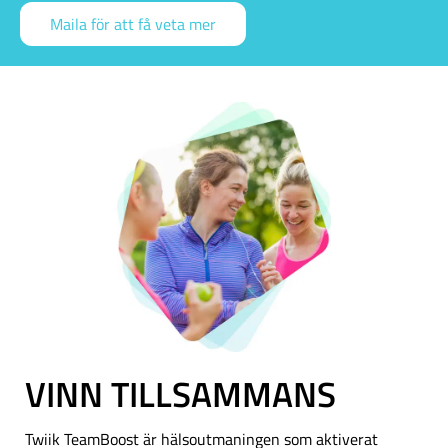
Maila för att få veta mer
VINN TILLSAMMANS
Twiik TeamBoost är hälsoutmaningen som aktiverat